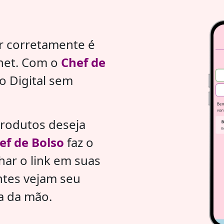
ar corretamente é
rnet. Com o
Chef de
o Digital sem
produtos deseja
ef de Bolso
faz o
har o link em suas
entes vejam seu
a da mão.