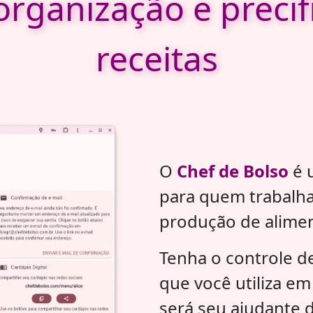
rganização e precif
receitas
O
Chef de Bolso
é u
para quem trabalha 
produção de alimen
Tenha o controle de
que você utiliza em
será seu ajudante 