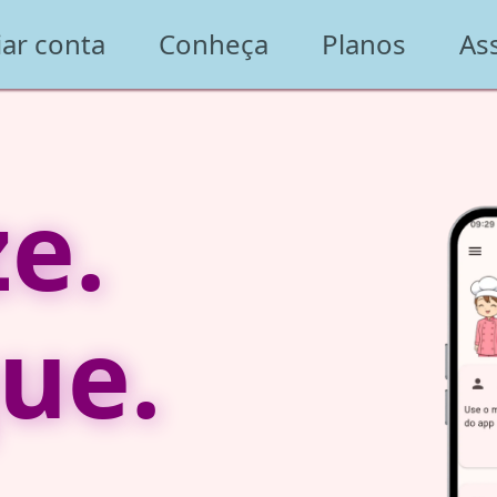
iar conta
Conheça
Planos
As
e.
que.