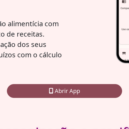
ão alimentícia com
o de receitas.
icação dos seus
uízos com o cálculo
Abrir App