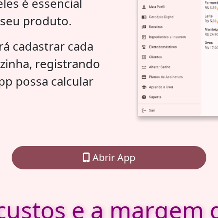
les é essencial
 seu produto.
á cadastrar cada
inha, registrando
pp possa calcular
Abrir App
 custos e a margem d